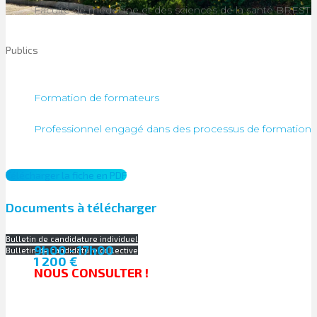
Faculté de médecine et des sciences de la santé BREST
Publics
Formation de formateurs
Professionnel engagé dans des processus de formation
Télécharger la fiche en PDF
Documents à télécharger
Bulletin de candidature individuel
9h00 - 17h00
Bulletin de candidature collective
1 200 €
NOUS CONSULTER !