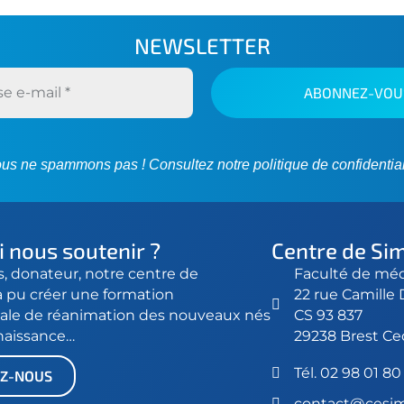
NEWSLETTER
us ne spammons pas ! Consultez notre
politique de confidential
 nous soutenir ?
Centre de Si
s, donateur, notre centre de
Faculté de méd
a pu créer une formation
22 rue Camille
ale de réanimation des nouveaux nés
CS 93 837
 naissance…
29238 Brest Ce
Tél.
02 98 01 80
Z-NOUS
contact@cesim