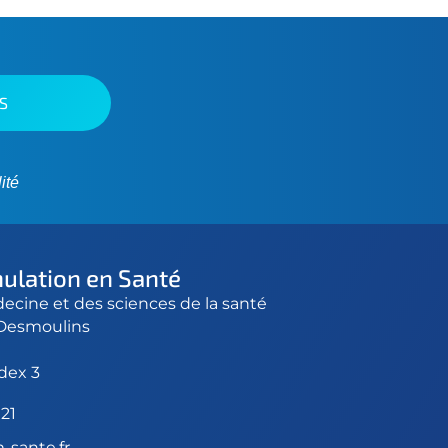
ité
mulation en Santé
ecine et des sciences de la santé
 Desmoulins
dex 3
 21
-sante.fr