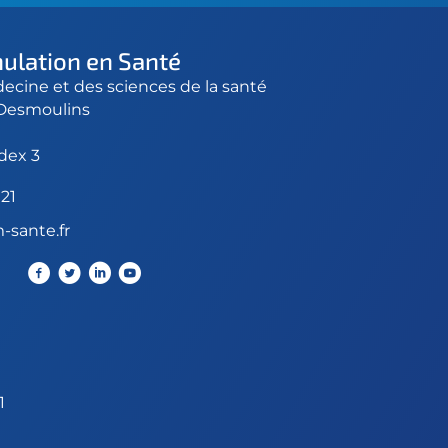
mulation en Santé
ecine et des sciences de la santé
 Desmoulins
dex 3
 21
-sante.fr
1