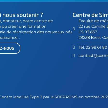
 nous soutenir ?
Centre de Si
s, donateur, notre centre de
Faculté de méd
a pu créer une formation
22 rue Camille
ale de réanimation des nouveaux nés
CS 93 837
 naissance…
29238 Brest Ce
Tél.
02 98 01 80
Z-NOUS
contact@cesim
Centre labellisé Type 3 par la
SOFRASIMS
en octobre 202