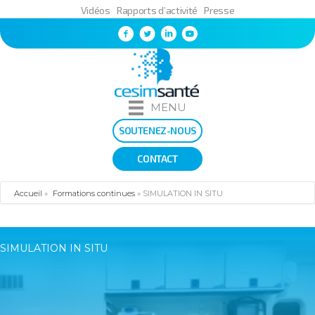
Vidéos
Rapports d’activité
Presse
MENU
SOUTENEZ-NOUS
CONTACT
Accueil
»
Formations continues
»
SIMULATION IN SITU
SIMULATION IN SITU