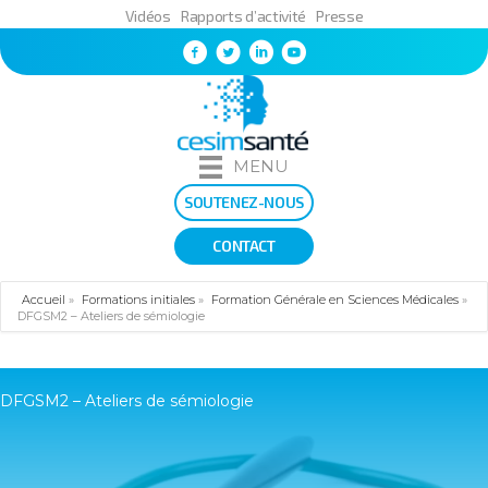
Vidéos
Rapports d’activité
Presse
MENU
SOUTENEZ-NOUS
CONTACT
Accueil
»
Formations initiales
»
Formation Générale en Sciences Médicales
»
DFGSM2 – Ateliers de sémiologie
DFGSM2 – Ateliers de sémiologie