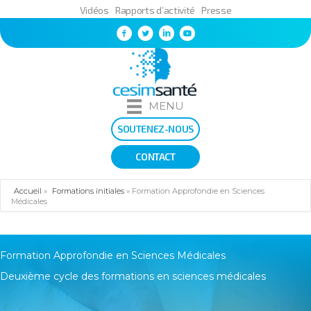
Vidéos
Rapports d’activité
Presse
MENU
SOUTENEZ-NOUS
CONTACT
Accueil
»
Formations initiales
»
Formation Approfondie en Sciences
Médicales
Formation Approfondie en Sciences Médicales
Deuxième cycle des formations en sciences médicales