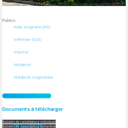
Faculté de médecine et des sciences de la santé BREST
Publics
Aide soignant (AS)
Infirmier (IDE)
Interne
Médecin
Médecin Urgentiste
Télécharger la fiche en PDF
Documents à télécharger
Bulletin de candidature individuel
01 Jan 2029
Bulletin de candidature collective