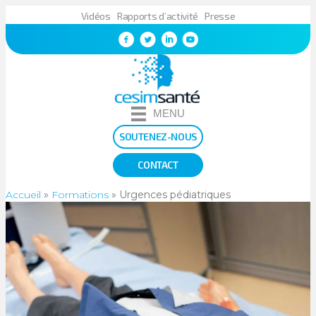
Vidéos
Rapports d’activité
Presse
MENU
SOUTENEZ-NOUS
CONTACT
Accueil
»
Formations
»
Urgences pédiatriques