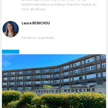
Maritime&milieux périlleux Manche-Ouest au
CHU de Brest)
Laura BENICHOU
Médecin urgentiste
Candidatez