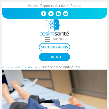
Vidéos
Rapports d’activité
Presse
MENU
SOUTENEZ-NOUS
CONTACT
Accueil
»
Formations
»
Urgences pédiatriques