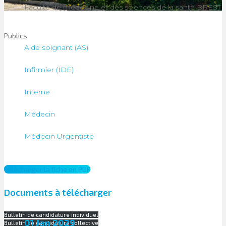
Faculté de médecine et des sciences de la santé BREST
Publics
Aide soignant (AS)
Infirmier (IDE)
Interne
Médecin
Médecin Urgentiste
Télécharger la fiche en PDF
Documents à télécharger
Bulletin de candidature individuel
01 Jan 2029
Bulletin de candidature collective