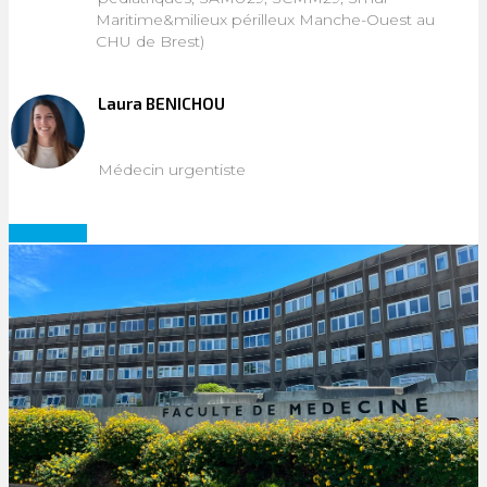
Maritime&milieux périlleux Manche-Ouest au
CHU de Brest)
Laura BENICHOU
Médecin urgentiste
Candidatez