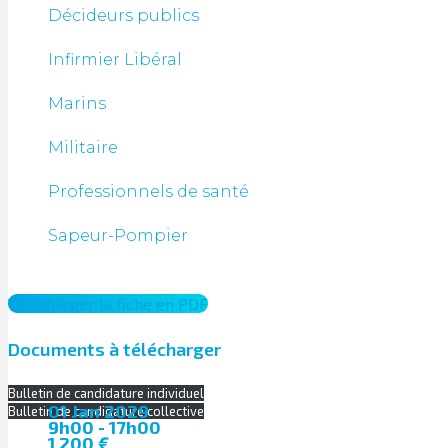
Décideurs publics
Infirmier Libéral
Marins
Militaire
Professionnels de santé
Sapeur-Pompier
Télécharger la fiche en PDF
Documents à télécharger
Bulletin de candidature individuel
01 Jan 2029
Bulletin de candidature collective
9h00 - 17h00
1 200 €