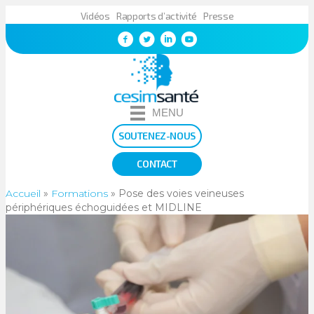
Vidéos
Rapports d’activité
Presse
MENU
SOUTENEZ-NOUS
CONTACT
Accueil
»
Formations
»
Pose des voies veineuses
périphériques échoguidées et MIDLINE